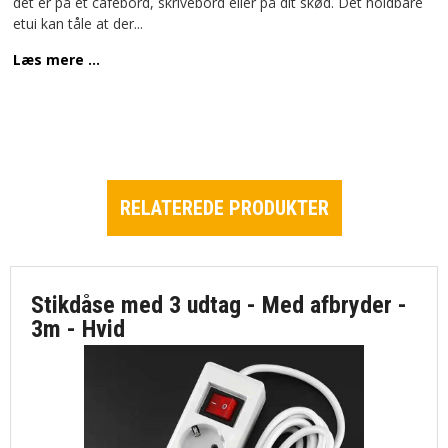
det er på et cafébord, skrivebord eller på dit skød. Det holdbare
etui kan tåle at der
...
Læs mere ...
RELATEREDE PRODUKTER
Stikdåse med 3 udtag - Med afbryder -
3m - Hvid