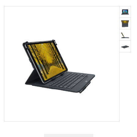
OM OS
KUNDESERVICE
FORRETNINGSBETINGELSER
LOG IND
APPLE FOR BUSINESS