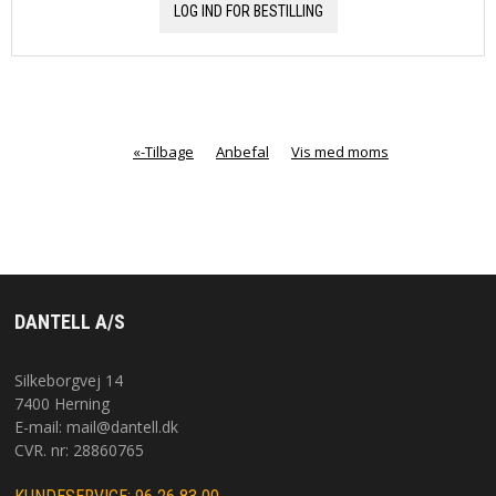
LOG IND FOR BESTILLING
«-Tilbage
Anbefal
Vis med moms
DANTELL A/S
Silkeborgvej 14
7400 Herning
E-mail:
mail@dantell.dk
CVR. nr: 28860765