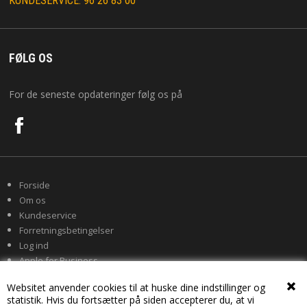
KUNDESERVICE: 96 26 83 00
FØLG OS
For de seneste opdateringer følg os på
Forside
Om os
Kundeservice
Forretningsbetingelser
Log ind
Apple for Business
Websitet anvender cookies til at huske dine indstillinger og
statistik. Hvis du fortsætter på siden accepterer du, at vi