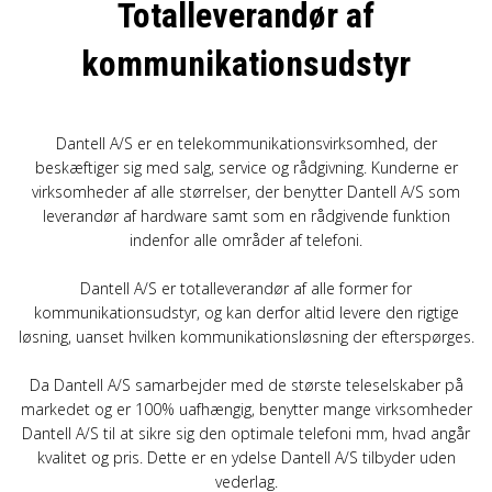
Totalleverandør af
OM OS
kommunikationsudstyr
KUNDESERVICE
Dantell A/S er en telekommunikationsvirksomhed, der
beskæftiger sig med salg, service og rådgivning. Kunderne er
FORRETNINGSBETINGELSER
virksomheder af alle størrelser, der benytter Dantell A/S som
leverandør af hardware samt som en rådgivende funktion
indenfor alle områder af telefoni.
LOG IND
Dantell A/S er totalleverandør af alle former for
kommunikationsudstyr, og kan derfor altid levere den rigtige
APPLE FOR BUSINESS
løsning, uanset hvilken kommunikationsløsning der efterspørges.
Da Dantell A/S samarbejder med de største teleselskaber på
markedet og er 100% uafhængig, benytter mange virksomheder
Dantell A/S til at sikre sig den optimale telefoni mm, hvad angår
kvalitet og pris. Dette er en ydelse Dantell A/S tilbyder uden
vederlag.