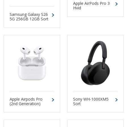
Apple AirPods Pro 3
Hvid
Samsung Galaxy S26
5G 256GB 12GB Sort
Dual-SIM
Apple Airpods Pro
Sony WH-1000XM5
(2nd Generation)
Sort
Headset med
Magsafe
Opladningsetui og
USB-C