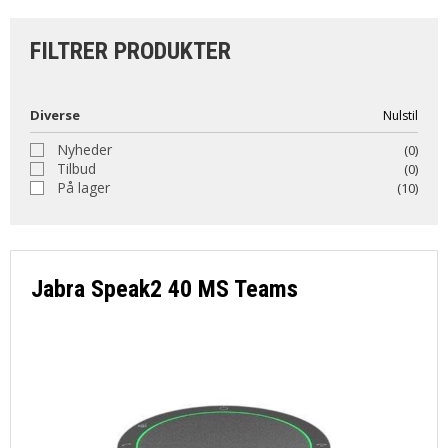
OM OS
FILTRER PRODUKTER
KUNDESERVICE
Diverse
Nulstil
Nyheder
(0)
FORRETNINGSBETINGELSER
Tilbud
(0)
På lager
(10)
LOG IND
Jabra Speak2 40 MS Teams
APPLE FOR BUSINESS