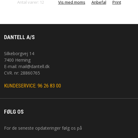
Antal varer: 12
Vis med moms
Anbefal
Print
DANTELL A/S
Silkeborgvej 14
7400 Herning
E-mail:
mail@dantell.dk
CVR. nr: 28860765
KUNDESERVICE: 96 26 83 00
FØLG OS
For de seneste opdateringer følg os på