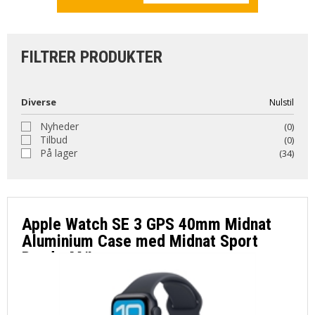
OM OS
FILTRER PRODUKTER
KUNDESERVICE
Diverse
Nulstil
FORRETNINGSBETINGELSER
Nyheder
(0)
Tilbud
(0)
På lager
(34)
LOG IND
APPLE FOR BUSINESS
Apple Watch SE 3 GPS 40mm Midnat
Aluminium Case med Midnat Sport
Band - M/L