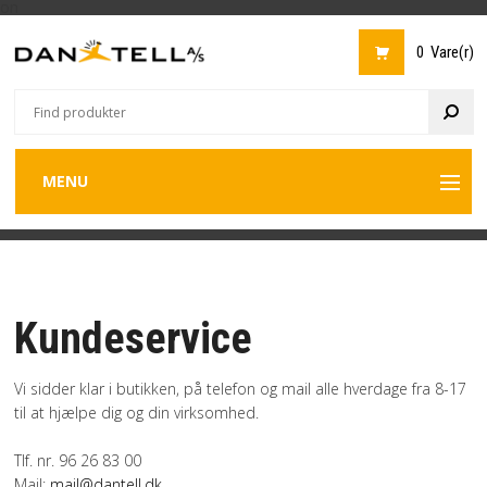
on
0 Vare(r)
MENU
Back
Back
B
MOBILTELEFONER
APPLE
CATERPILLAR
MOTOROLA
NOKIA
ONEPLUS
SAMSUNG
SONY
GOOGLE
XIAOMI
TABLETS
APPLE
SAMSUNG
C
A
D
L
M
S
MOBILTELEFONER
TABLETS
COMPUTERE
Back
HEADSETS
APPLE
EPOS
JABRA
PLANTRONICS
HEADSETS
SMARTWATCH
MØDETELEFONER
Kundeservice
-
TILBEHØR
Vi sidder klar i butikken, på telefon og mail alle hverdage fra 8-17
SENNHEISER
til at hjælpe dig og din virksomhed.
FORSIDE
Tlf. nr. 96 26 83 00
Mail:
mail@dantell.dk