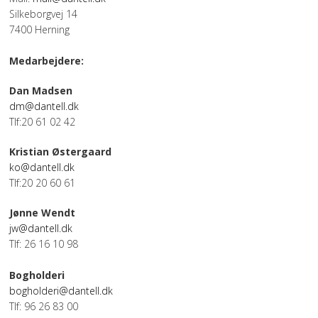
Silkeborgvej 14
OM OS
7400 Herning
Medarbejdere:
KUNDESERVICE
Dan Madsen
dm@dantell.dk
FORRETNINGSBETINGELSER
Tlf:20 61 02 42
Kristian Østergaard
LOG IND
ko@dantell.dk
Tlf:20 20 60 61
APPLE FOR BUSINESS
Jønne Wendt
jw@dantell.dk
Tlf: 26 16 10 98
Bogholderi
bogholderi@dantell.dk
Tlf: 96 26 83 00