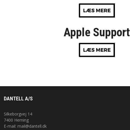
Apple Support
DANTELL A/S
Silkeborgvej 14
7400 Herning
E-mail:
mail@dantell.dk