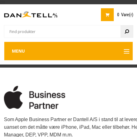
on
0 Vare(r)
MENU
Back
Back
B
MOBILTELEFONER
APPLE
CATERPILLAR
MOTOROLA
NOKIA
ONEPLUS
SAMSUNG
SONY
GOOGLE
XIAOMI
TABLETS
APPLE
SAMSUNG
C
A
D
L
M
S
MOBILTELEFONER
TABLETS
COMPUTERE
Back
HEADSETS
APPLE
EPOS
JABRA
PLANTRONICS
HEADSETS
SMARTWATCH
MØDETELEFONER
-
TILBEHØR
SENNHEISER
Som Apple Business Partner er Dantell A/S i stand til at levere
uanset om det måtte være iPhone, iPad, Mac eller tilbehør.
FORSIDE
Manager, DEP, VPP, MDM m.m.