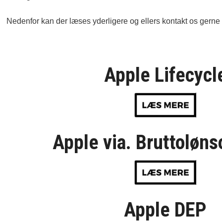
OM OS
Nedenfor kan der læses yderligere og ellers kontakt os gern
KUNDESERVICE
Apple Lifecycl
FORRETNINGSBETINGELSER
LOG IND
Apple via. Bruttoløns
APPLE FOR BUSINESS
Apple DEP