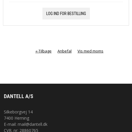
LOG IND FOR BESTILLING
«-Tilbage
Anbefal
Vis med moms
DANTELL A/S
Silkeborgvej 14
7400 Herning
E-mail:
mail@dantell.dk
CVR. nr: 28860765