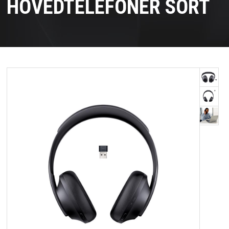
HOVEDTELEFONER SORT
OM OS
KUNDESERVICE
FORRETNINGSBETINGELSER
LOG IND
APPLE FOR BUSINESS