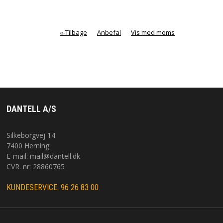
«-Tilbage
Anbefal
Vis med moms
DANTELL A/S
Silkeborgvej 14
7400 Herning
E-mail:
mail@dantell.dk
CVR. nr: 28860765
KUNDESERVICE: 96 26 83 00