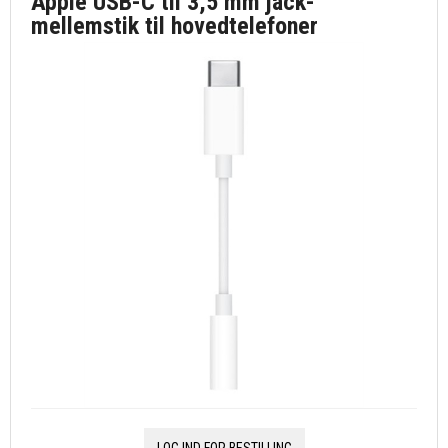
Apple USB-C til 3,5 mm jack-
mellemstik til hovedtelefoner