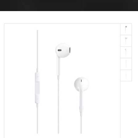
OM OS
KUNDESERVICE
FORRETNINGSBETINGELSER
LOG IND
APPLE FOR BUSINESS