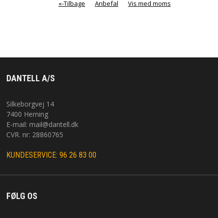
«-Tilbage
Anbefal
Vis med moms
DANTELL A/S
Silkeborgvej 14
7400 Herning
E-mail:
mail@dantell.dk
CVR. nr: 28860765
KUNDESERVICE: 96 26 83 00
FØLG OS