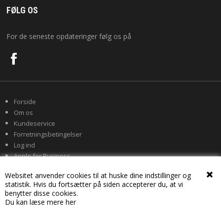
FØLG OS
For de seneste opdateringer følg os på
Forside
Om os
Kundeservice
Forretningsbetingelser
Log ind
Apple for Business
Websitet anvender cookies til at huske dine indstillinger og
statistik. Hvis du fortsætter på siden accepterer du, at vi
benytter disse cookies.
Du kan læse mere her