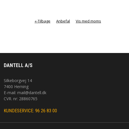
«-Tilbage
Anbefal
Vis med moms
DANTELL A/S
Silkeborgvej 14
7400 Herning
E-mail:
mail@dantell.dk
CVR. nr: 28860765
KUNDESERVICE: 96 26 83 00