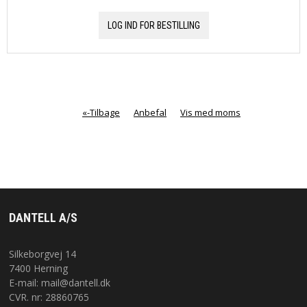
LOG IND FOR BESTILLING
«-Tilbage
Anbefal
Vis med moms
DANTELL A/S
Silkeborgvej 14
7400 Herning
E-mail:
mail@dantell.dk
CVR. nr: 28860765