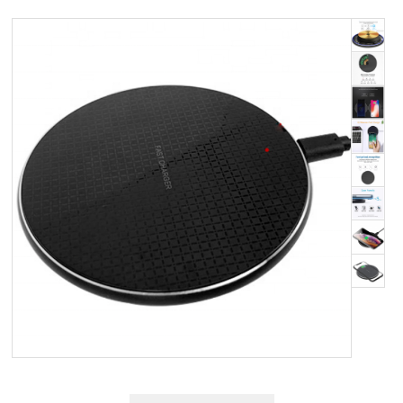
OM OS
KUNDESERVICE
FORRETNINGSBETINGELSER
LOG IND
APPLE FOR BUSINESS