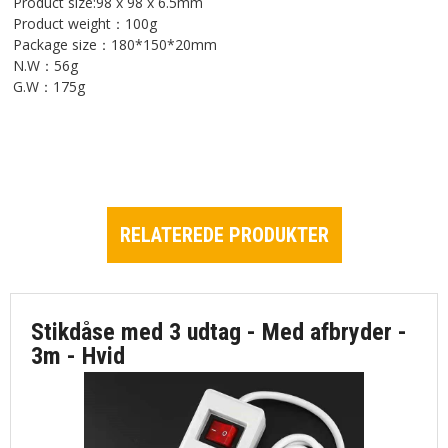
Product size:98 x 98 x 6.5mm
Product weight：100g
Package size：180*150*20mm
N.W：56g
G.W：175g
RELATEREDE PRODUKTER
Stikdåse med 3 udtag - Med afbryder -
3m - Hvid