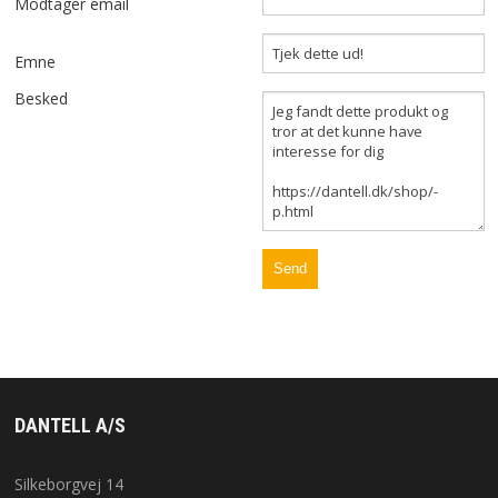
Modtager email
OM OS
Emne
Besked
KUNDESERVICE
FORRETNINGSBETINGELSER
LOG IND
APPLE FOR BUSINESS
DANTELL A/S
Silkeborgvej 14