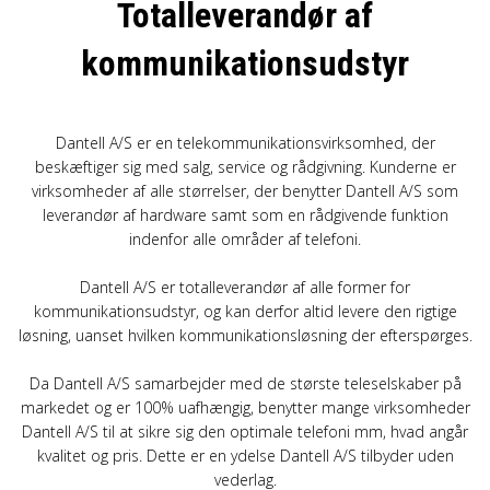
Totalleverandør af
OM OS
kommunikationsudstyr
KUNDESERVICE
Dantell A/S er en telekommunikationsvirksomhed, der
beskæftiger sig med salg, service og rådgivning. Kunderne er
FORRETNINGSBETINGELSER
virksomheder af alle størrelser, der benytter Dantell A/S som
leverandør af hardware samt som en rådgivende funktion
indenfor alle områder af telefoni.
LOG IND
Dantell A/S er totalleverandør af alle former for
kommunikationsudstyr, og kan derfor altid levere den rigtige
APPLE FOR BUSINESS
løsning, uanset hvilken kommunikationsløsning der efterspørges.
Da Dantell A/S samarbejder med de største teleselskaber på
markedet og er 100% uafhængig, benytter mange virksomheder
Dantell A/S til at sikre sig den optimale telefoni mm, hvad angår
kvalitet og pris. Dette er en ydelse Dantell A/S tilbyder uden
vederlag.