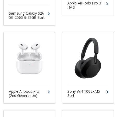
Apple AirPods Pro 3
Hvid
Samsung Galaxy S26
5G 256GB 12GB Sort
Dual-SIM
Apple Airpods Pro
Sony WH-1000XM5
(2nd Generation)
Sort
Headset med
Magsafe
Opladningsetui og
USB-C