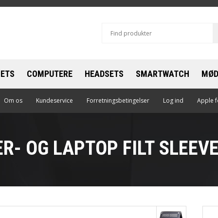
LETS
COMPUTERE
HEADSETS
SMARTWATCH
MØD
le
Om os
Kundeservice
Apple
Forretningsbetingelser
Apple
Log ind
Apple f
sung
Dell
EPOS - Sennheiser
R- OG LAPTOP FILT SLEEVE
Lenovo
Jabra
Microsoft
Plantronics
Samsung