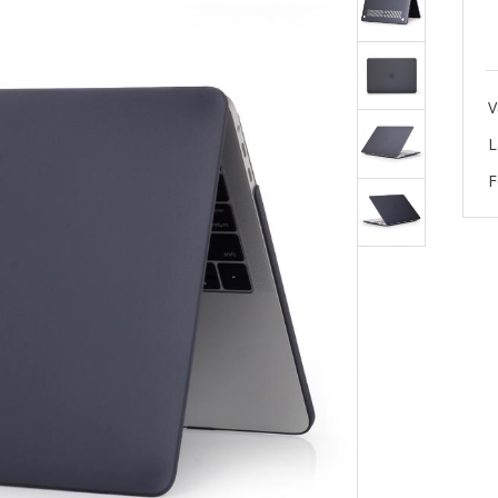
V
L
F