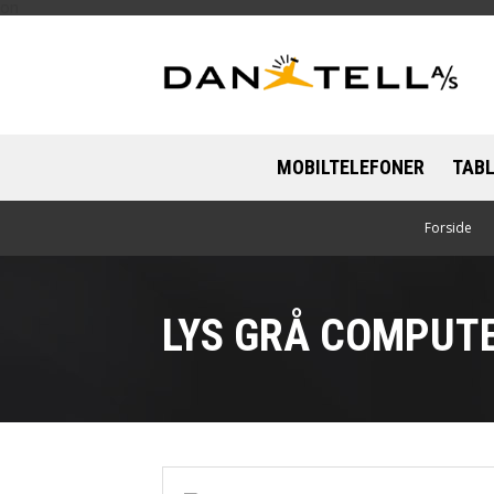
on
MOBILTELEFONER
TAB
Apple
Forside
App
Caterpillar
Sam
LYS GRÅ COMPUTE
Motorola
Nokia
OnePlus