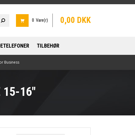
0,00 DKK
0 Vare(r)
ETELEFONER
TILBEHØR
or Business
 15-16"