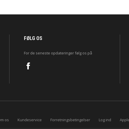
FØLG OS
For de seneste opdateringer følg os på
m os
Kundeservice
Forretningsbetingelser
Log ind
Apple