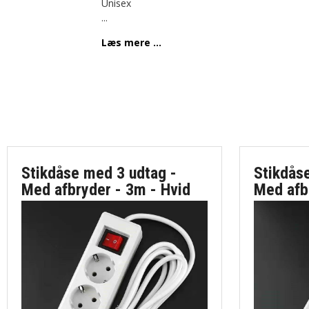
Unisex
...
Læs mere ...
Stikdåse med 3 udtag -
Stikdås
Med afbryder - 3m - Hvid
Med afb