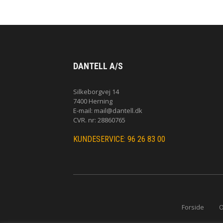
DANTELL A/S
Silkeborgvej 14
7400 Herning
E-mail:
mail@dantell.dk
CVR. nr: 28860765
KUNDESERVICE: 96 26 83 00
Forside
O