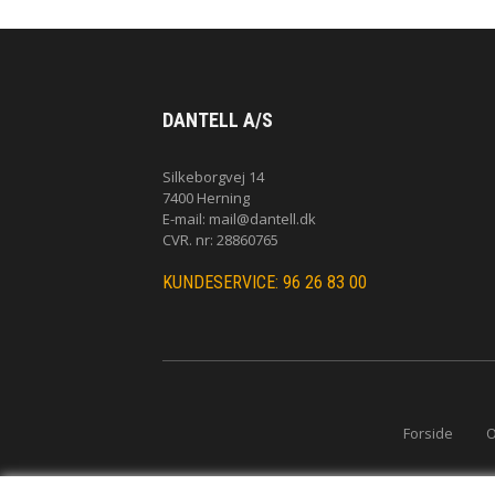
DANTELL A/S
Silkeborgvej 14
7400 Herning
E-mail:
mail@dantell.dk
CVR. nr: 28860765
KUNDESERVICE: 96 26 83 00
Forside
O