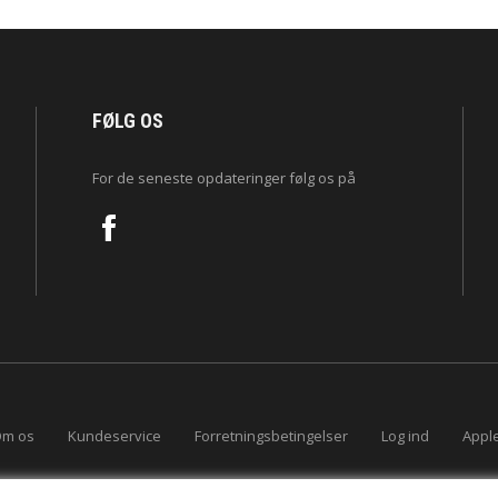
FØLG OS
For de seneste opdateringer følg os på
m os
Kundeservice
Forretningsbetingelser
Log ind
Apple