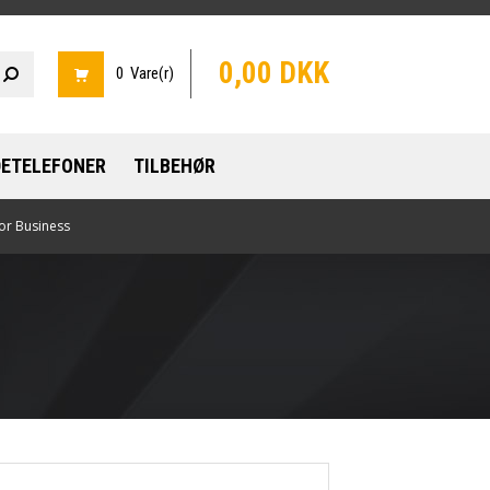
0,00 DKK
0 Vare(r)
ETELEFONER
TILBEHØR
or Business