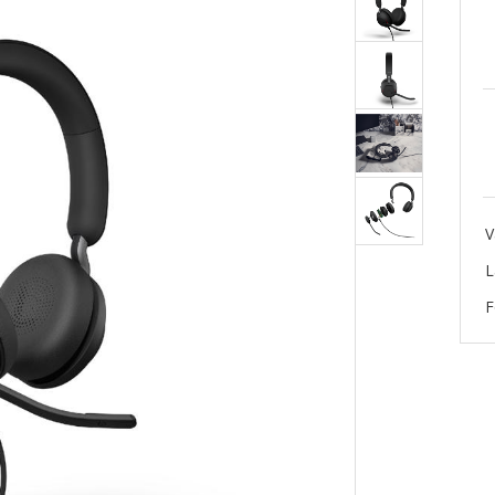
V
L
F