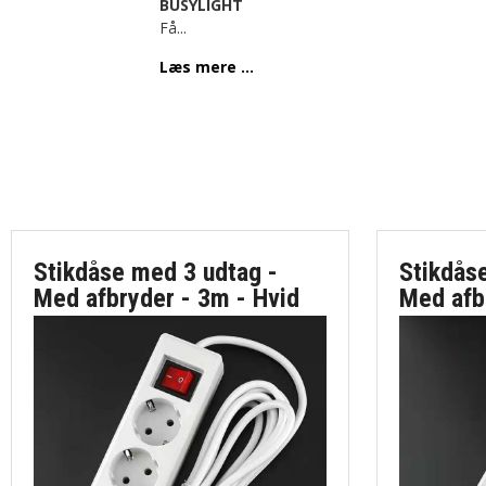
BUSYLIGHT
Få
...
Læs mere ...
Stikdåse med 3 udtag -
Stikdås
Med afbryder - 3m - Hvid
Med afb