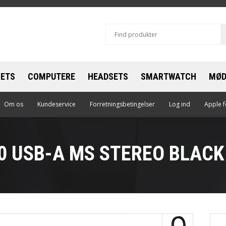
LETS
COMPUTERE
HEADSETS
SMARTWATCH
MØD
le
Om os
Kundeservice
Apple
Forretningsbetingelser
Apple
Log ind
Apple f
sung
Dell
EPOS - Sennheiser
0 USB-A MS STEREO BLACK
Lenovo
Jabra
Microsoft
Plantronics
Samsung