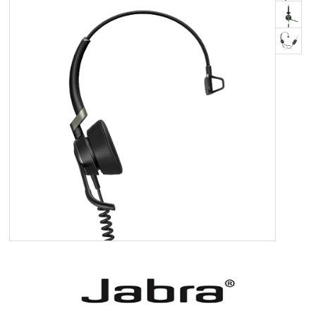
OM OS
KUNDESERVICE
FORRETNINGSBETINGELSER
LOG IND
APPLE FOR BUSINESS