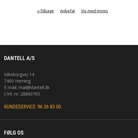
«-Tilbage
Anbefal
Vis med moms
DANTELL A/S
Silkeborgvej 14
7400 Herning
E-mail:
mail@dantell.dk
CVR. nr: 28860765
KUNDESERVICE: 96 26 83 00
FØLG OS