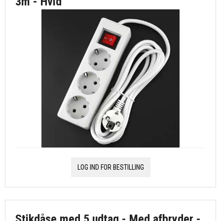
3m - Hvid
LOG IND FOR BESTILLING
Stikdåse med 5 udtag - Med afbryder -