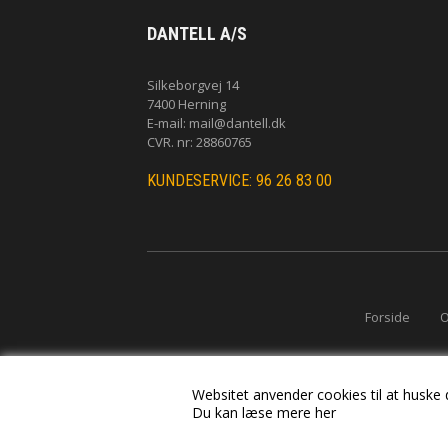
DANTELL A/S
Silkeborgvej 14
7400 Herning
E-mail:
mail@dantell.dk
CVR. nr: 28860765
KUNDESERVICE: 96 26 83 00
Forside
O
Websitet anvender cookies til at huske di
Du kan læse mere her