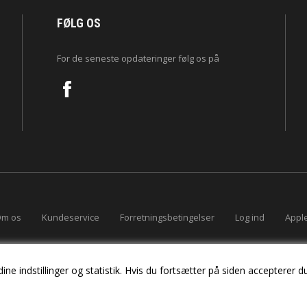
FØLG OS
For de seneste opdateringer følg os på
m os
Kundeservice
Forretningsbetingelser
Log ind
Apple
ne indstillinger og statistik. Hvis du fortsætter på siden accepterer du