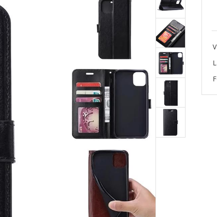
V
L
F