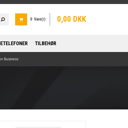
0,00 DKK
0 Vare(r)
ETELEFONER
TILBEHØR
or Business