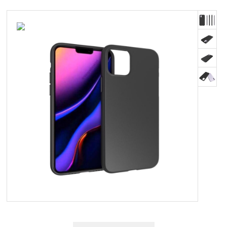
OM OS
KUNDESERVICE
FORRETNINGSBETINGELSER
LOG IND
APPLE FOR BUSINESS