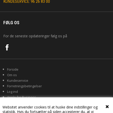
KUNDESERVICE: 96 26 83 00
FØLG OS
For de seneste opdateringer følg os på
Forside
Om os
Kundeservice
Forretningsbetingelser
Log ind
Apple for Business
Websitet anvender cookies til at huske dine indstillinger og
statistik. Hvis du fortsætter på siden accepterer du, at vi