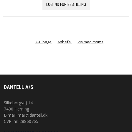
LOG IND FOR BESTILLING
«-Tilbage
Anbefal
Vis med moms
DANTELL A/S
Silkeborgvej 14
7400 Herning
E-mail:
mail@dantell.dk
CVR. nr: 28860765