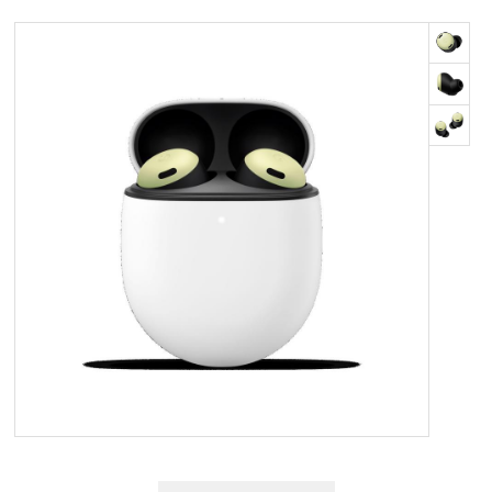
OM OS
KUNDESERVICE
FORRETNINGSBETINGELSER
LOG IND
APPLE FOR BUSINESS