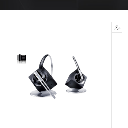
OM OS
KUNDESERVICE
FORRETNINGSBETINGELSER
LOG IND
APPLE FOR BUSINESS