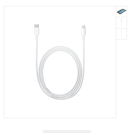
OM OS
KUNDESERVICE
FORRETNINGSBETINGELSER
LOG IND
APPLE FOR BUSINESS