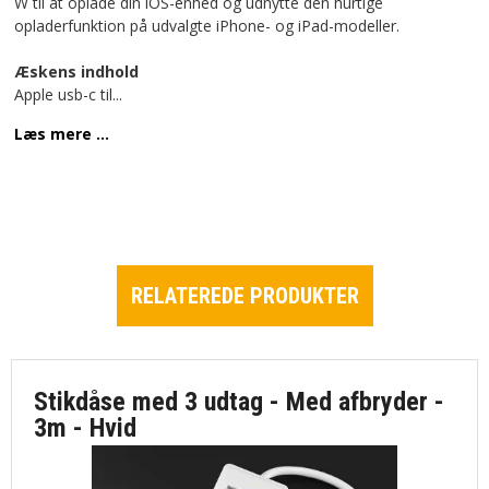
W til at oplade din iOS-enhed og udnytte den hurtige
opladerfunktion på udvalgte iPhone- og iPad-modeller.
Æskens indhold
Apple usb-c til
...
Læs mere ...
RELATEREDE PRODUKTER
Stikdåse med 3 udtag - Med afbryder -
3m - Hvid