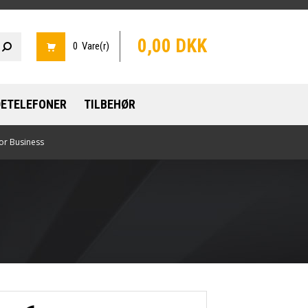
0,00 DKK
0 Vare(r)
ETELEFONER
TILBEHØR
or Business