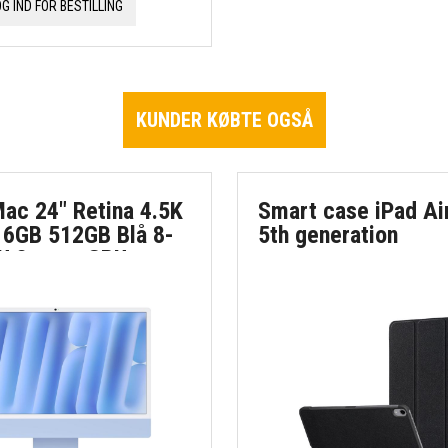
OG IND FOR BESTILLING
KUNDER KØBTE OGSÅ
Mac 24" Retina 4.5K
Smart case iPad Ai
16GB 512GB Blå 8-
5th generation
U 8-core GPU