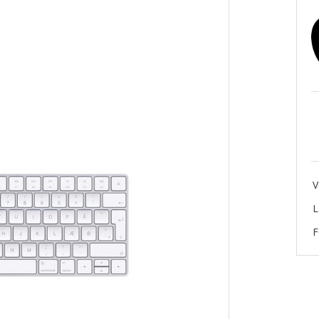
V
L
F