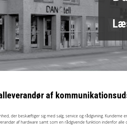
Læ
alleverandør af kommunikationsud
ed, der beskæftiger sig med salg, service og rådgivning. Kunderne er 
verandør af hardware samt som en rådgivende funktion indenfor alle o