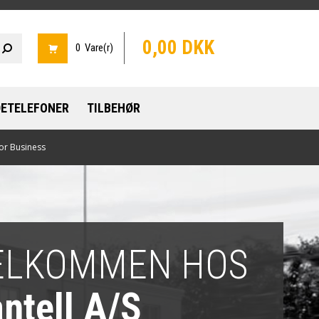
0,00 DKK
0 Vare(r)
ETELEFONER
TILBEHØR
or Business
ELKOMMEN HOS
ntell A/S