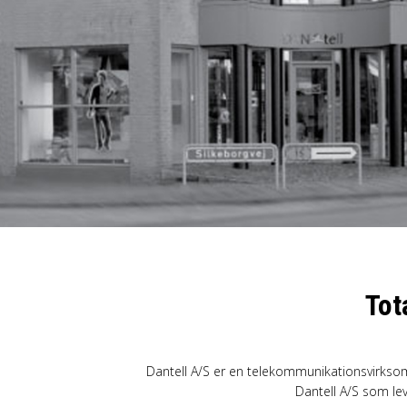
Samsung
Sony
Google
Xiaomi
Tot
Dantell A/S er en telekommunikationsvirksomh
Dantell A/S som le