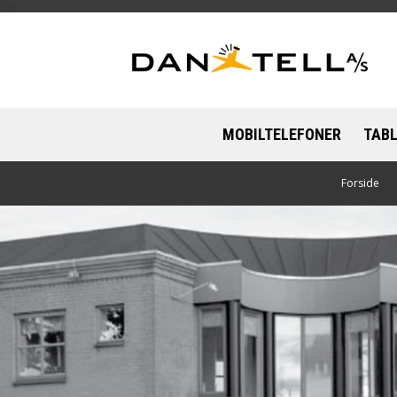
on
MOBILTELEFONER
TAB
Apple
Forside
App
Caterpillar
Sam
Motorola
Nokia
OnePlus