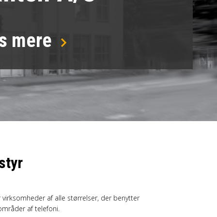
s mere
styr
virksomheder af alle størrelser, der benytter
mråder af telefoni.