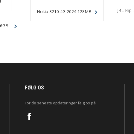
JBL Flip 
Nokia 3210 4G 2024 128MB
64MB Grunge Black Dual-
SIM
56GB
FØLG OS
For de seneste opdateringer følg os på