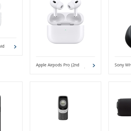
vid
Apple Airpods Pro (2nd
Sony WH
Generation) Headset med
Magsafe Opladningsetui og
USB-C