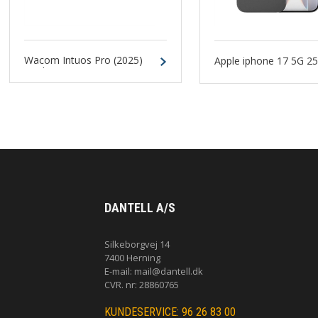
Wacom Intuos Pro (2025)
Apple iphone 17 5G 2
Medium Sort
Sort
DANTELL A/S
Silkeborgvej 14
7400 Herning
E-mail:
mail@dantell.dk
CVR. nr: 28860765
KUNDESERVICE: 96 26 83 00