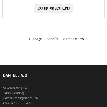
LOG IND FOR BESTILLING
«-Tilbage
Anbefal
Vis med moms
DANTELL A/S
Silkeborgvej 14
7400 Herning
E-mail:
mail@dantell.dk
CVR. nr: 28860765