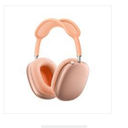
OM OS
KUNDESERVICE
FORRETNINGSBETINGELSER
LOG IND
APPLE FOR BUSINESS