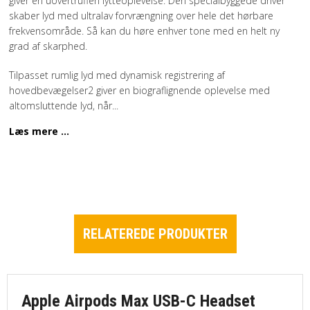
giver en uovertruffen lytteoplevelse. Den specialbyggede driver
skaber lyd med ultralav forvrængning over hele det hørbare
frekvensområde. Så kan du høre enhver tone med en helt ny
grad af skarphed.
Tilpasset rumlig lyd med dynamisk registrering af
hovedbevægelser2 giver en biograf­lignende oplevelse med
altomsluttende lyd, når
...
Læs mere ...
RELATEREDE PRODUKTER
Apple Airpods Max USB-C Headset