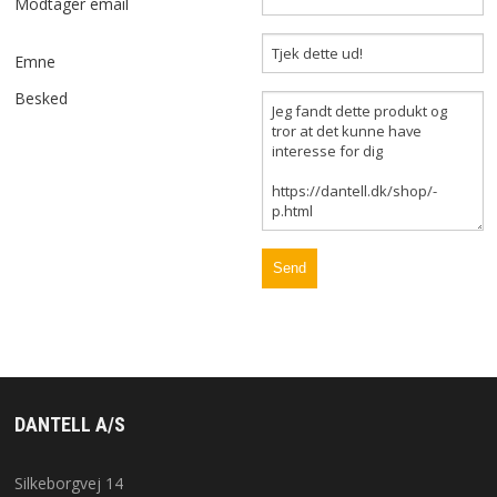
Modtager email
OM OS
Emne
Besked
KUNDESERVICE
FORRETNINGSBETINGELSER
LOG IND
APPLE FOR BUSINESS
DANTELL A/S
Silkeborgvej 14