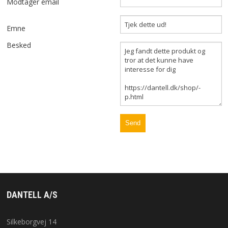
Modtager email
OM OS
Emne
Besked
KUNDESERVICE
FORRETNINGSBETINGELSER
LOG IND
APPLE FOR BUSINESS
DANTELL A/S
Silkeborgvej 14